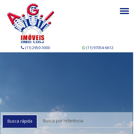
Togg
navi
(11) 2950-3000
(11) 97054-6612
Busca por referência
Busca rápida