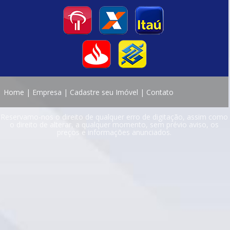
Home
|
Empresa
|
Cadastre seu Imóvel
|
Contato
Reservamo-nos o direito de qualquer erro de digitação, assim como
o direito de alterar, a qualquer momento, sem prévio aviso, os
preços e informações anunciados.