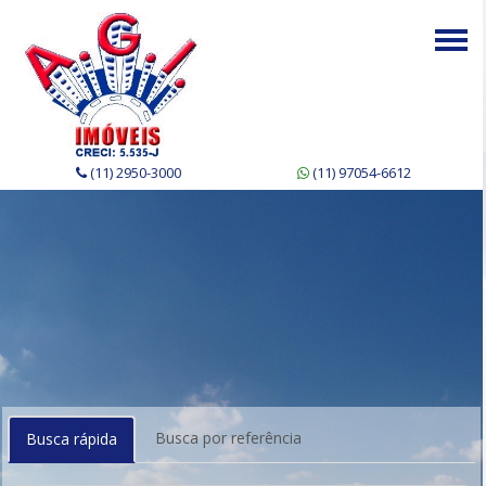
Togg
navi
(11) 2950-3000
(11) 97054-6612
Busca por referência
Busca rápida