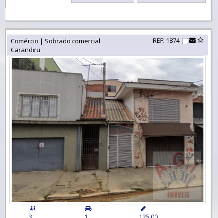
REF: 1874
Comércio | Sobrado comercial
Carandiru


3
1
125,00