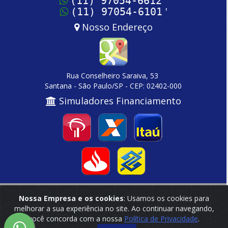
(11) 97054-6612
'
(11) 97054-6101
Nosso Endereço
Rua Conselheiro Saraiva, 53
Santana - São Paulo/SP - CEP: 02402-000
Simuladores Financiamento
Nossa Empresa e os cookies
: Usamos os cookies para
Home
|
Empresa
|
Cadastre seu Imóvel
|
Contato
melhorar a sua experiência no site. Ao continuar navegando,
você concorda com a nossa
Política de Privacidade
.
Reservamo-nos o direito de qualquer erro de digitação, assim como