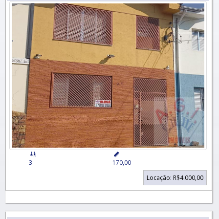


3
170,00
Locação: R$4.000,00