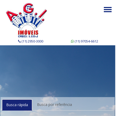
Togg
navi
(11) 2950-3000
(11) 97054-6612
Busca por referência
Busca rápida